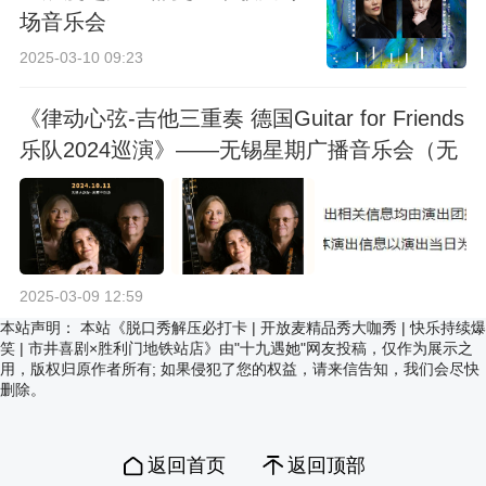
场音乐会
2025-03-10 09:23
《律动心弦-吉他三重奏 德国Guitar for Friends
乐队2024巡演》——无锡星期广播音乐会（无
锡站）
2025-03-09 12:59
本站声明：
本站《脱口秀解压必打卡 | 开放麦精品秀大咖秀 | 快乐持续爆
笑 | 市井喜剧×胜利门地铁站店》由"十九遇她"网友投稿，仅作为展示之
用，版权归原作者所有; 如果侵犯了您的权益，请来信告知，我们会尽快
删除。
返回首页
返回顶部