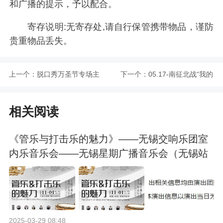
和广播的提示，予以配合。
寄存说明:无寄存处,请自行保管携带物品，谨防
贵重物品丢失。
上一个：
脱口秀万圣节专场主
下一个：
05.17-南征北战“我的
题秀丨全国喜剧大咖
天空”派对 @MG亚洲
相关阅读
爆笑来袭丨市井喜剧
艺术空间
《管乐与打击乐的魅力》——无锡交响乐团室
×三阳广场T12购物中
内乐音乐会——无锡星期广播音乐会（无锡站
合作）
心店
2025-03-29 08:48