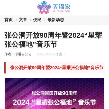
首页
文章
便民
最新动态
张公洞开放90周年暨2024“星耀
张公福地”音乐节
作者：冷暖自知ら
2025-03-15 来源：
张公洞开放90周年暨2024“星耀张公福地”音乐节