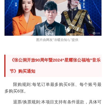
图片由网友“冷暖自知ら”提供
《张公洞开放90周年暨2024“星耀张公福地”音乐
节》购买通知
限购规则:每笔订单最多购买6张、每个账号最
多购买6张。
退票/换票规则:本项目支持有条件退款，具体可