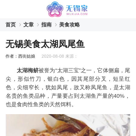
首页
文章
指南
美食攻略
无锡美食太湖凤尾鱼
作者：西街姑娘
2020-08-08 来源：
太湖梅鲚
被誉为“太湖三宝”之一，它体侧扁，尾
尖，形似竹刀，银白色，因其尾部分叉，短呈红
色，尖细窄长，犹如凤尾，故又称凤尾鱼，是太湖
名贵的鱼类品种，产量要占到太湖鱼产量的40%，
也是食肉性鱼类的天然饵料。