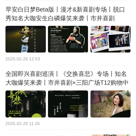
早安白日梦Beta版丨漫才&新喜剧专场丨脱口
秀知名大咖安生白磷爆笑来袭丨市井喜剧
2025-02-26 12:53
全国即兴喜剧巡演丨《交换喜悲》专场丨知名
大咖爆笑来袭丨市井喜剧×三阳广场T12购物中
心站
2025-02-25 11:26