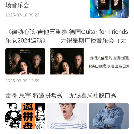
场音乐会
2025-03-10 09:23
《律动心弦-吉他三重奏 德国Guitar for Friends
乐队2024巡演》——无锡星期广播音乐会（无
锡站）
2025-03-09 12:59
雷哥 思宇 特邀拼盘秀—无锡喜局社脱口秀