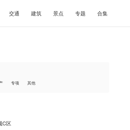
交通
建筑
景点
专题
合集
产
专项
其他
城C区