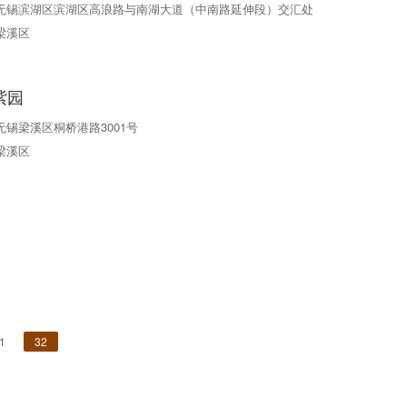
无锡滨湖区滨湖区高浪路与南湖大道（中南路延伸段）交汇处
梁溪区
紫园
无锡梁溪区桐桥港路3001号
梁溪区
1
32