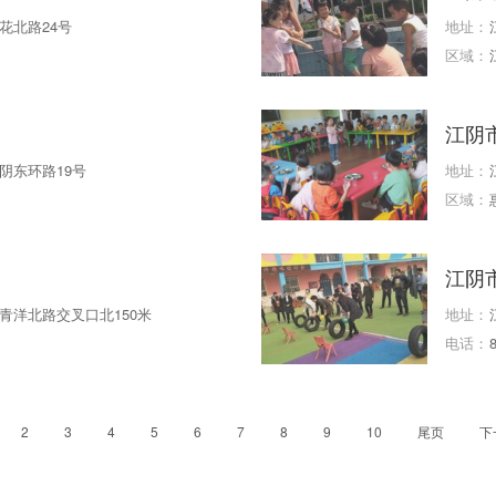
花北路24号
地址：
区域：
江阴
阴东环路19号
地址：
区域：
江阴
青洋北路交叉口北150米
地址：
电话：
2
3
4
5
6
7
8
9
10
尾页
下