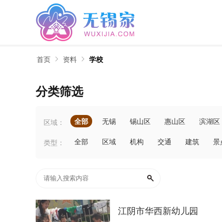
首页
资料
学校
分类筛选
全部
无锡
锡山区
惠山区
滨湖区
区域：
全部
区域
机构
交通
建筑
景
类型：
江阴市华西新幼儿园