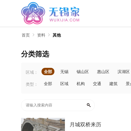
首页
资料
其他
分类筛选
全部
无锡
锡山区
惠山区
滨湖区
区域：
全部
区域
机构
交通
建筑
景
类型：
月城双桥来历